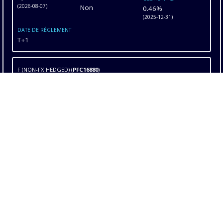
(
2026-08-07
)
Non
0.46%
(
2025-12-31
)
DATE DE RÈGLEMENT
T+1
F (NON-FX HEDGED)
(
PFC16880
)
FRAIS DE GESTION
NAV
COUVERTURE DE
0.29%
$14.60
CHANGE
(
2026-08-07
)
Non
ORDRE DE COUPURE
RATIO FRAIS DE
DATE DE RÈGLEMENT
3:30 PM (EST)
T+1
GESTION
0.46%
(
2025-12-31
)
A (NON-FX HEDGED)
(
PFC16870
)
FRAIS DE GESTION
NAV
COUVERTURE DE
1.29%
$14.40
CHANGE
(
2026-08-07
)
Non