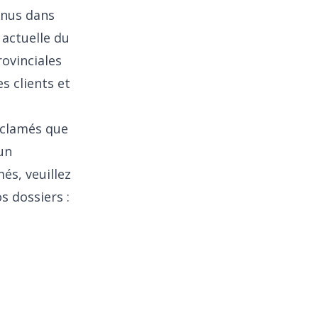
enus dans
 actuelle du
ovinciales
s clients et
réclamés que
un
és, veuillez
 dossiers :