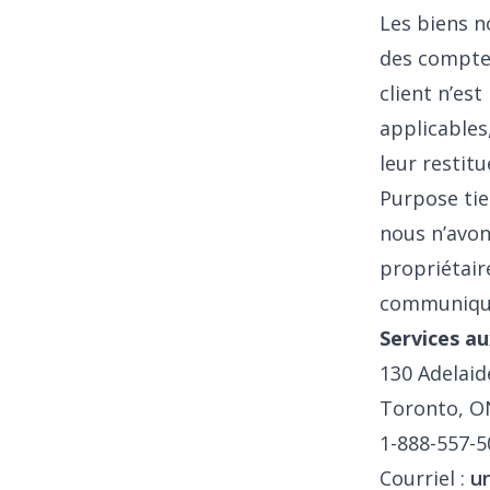
Les biens n
des comptes,
client n’es
applicables,
leur restit
Purpose tie
nous n’avon
propriétair
communique
Services au
130 Adelaid
Toronto, O
1-888-557-5
Courriel :
u