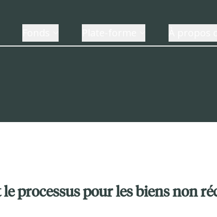
Fonds
Plate-forme
À propos 
t le processus pour les biens non r