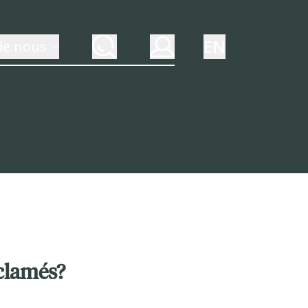
EN
de nous
éclamés?