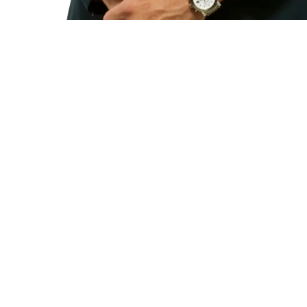
Voulez-vous
parler à
quelqu’un