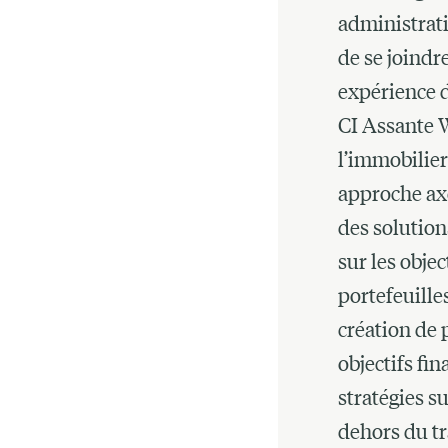
administrati
de se joindr
expérience d
CI Assante 
l’immobilier
approche axé
des solution
sur les objec
portefeuilles
création de 
objectifs fin
stratégies s
dehors du t